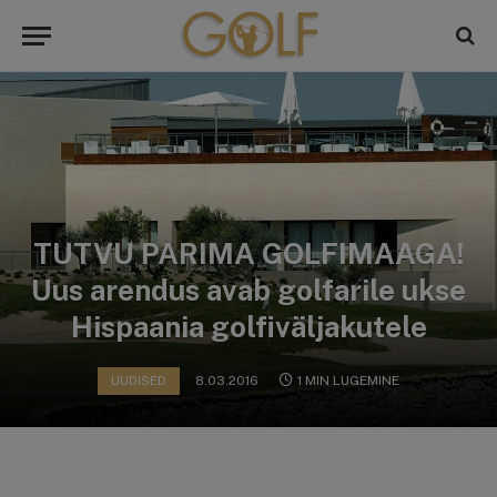
TUTVU PARIMA GOLFIMAAGA!
Uus arendus avab golfarile ukse
Hispaania golfiväljakutele
UUDISED
8.03.2016
1 MIN LUGEMINE