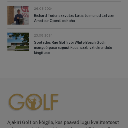
26.08.2024
Richard Teder saavutas Lätis toimunud Latvian
Amateur Openil esikoha
23.08.2024
Soetades Rae Golfi või White Beach Golfi
mänguõiguse augustikuus, saab valida endale
kingituse
Ajakiri Golf on kõigile, kes peavad lugu kvaliteetsest