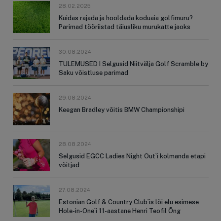
28.02.2025
Kuidas rajada ja hooldada koduaia golfimuru?
Parimad tööriistad täiusliku murukatte jaoks
30.08.2024
TULEMUSED I Selgusid Niitvälja Golf Scramble by
Saku võistluse parimad
29.08.2024
Keegan Bradley võitis BMW Championshipi
28.08.2024
Selgusid EGCC Ladies Night Out`i kolmanda etapi
võitjad
27.08.2024
Estonian Golf & Country Club`is lõi elu esimese
Hole-in-One`i 11-aastane Henri Teofil Õng