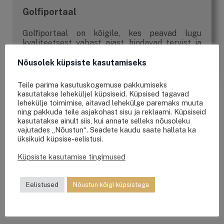
Golfiportaal
Golfiportaal on kõigile, kes peavad lugu
kvaliteetsest vabast ajast, hindavad tervist ja
sportlikku eluviisi, tahavad nautida kaunist
loodust ning huvituvad golfist.
Nõusolek küpsiste kasutamiseks
Teile parima kasutuskogemuse pakkumiseks
kasutatakse leheküljel küpsiseid. Küpsised tagavad
lehekülje toimimise, aitavad lehekülge paremaks muuta
ning pakkuda teile asjakohast sisu ja reklaami. Küpsiseid
kasutatakse ainult siis, kui annate selleks nõusoleku
OTSING
vajutades „Nõustun“. Seadete kaudu saate hallata ka
üksikuid küpsise-eelistusi.
Küpsiste kasutamise tingimused
Eelistused
Nõustun kõigi küpsistega
VIIMASED UUDISED