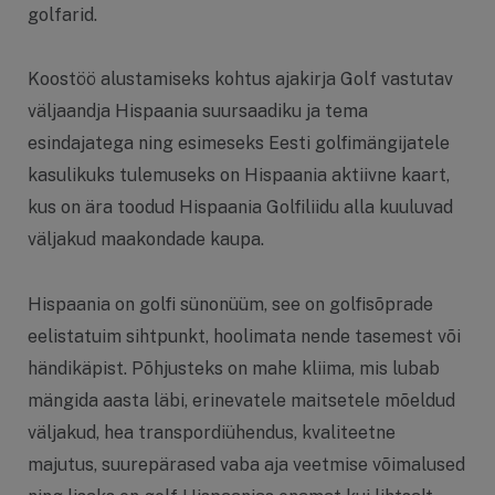
golfarid.
Koostöö alustamiseks kohtus ajakirja Golf vastutav
väljaandja Hispaania suursaadiku ja tema
esindajatega ning esimeseks Eesti golfimängijatele
kasulikuks tulemuseks on Hispaania aktiivne kaart,
kus on ära toodud Hispaania Golfiliidu alla kuuluvad
väljakud maakondade kaupa.
Hispaania on golfi sünonüüm, see on golfisõprade
eelistatuim sihtpunkt, hoolimata nende tasemest või
händikäpist. Põhjusteks on mahe kliima, mis lubab
mängida aasta läbi, erinevatele maitsetele mõeldud
väljakud, hea transpordiühendus, kvaliteetne
majutus, suurepärased vaba aja veetmise võimalused