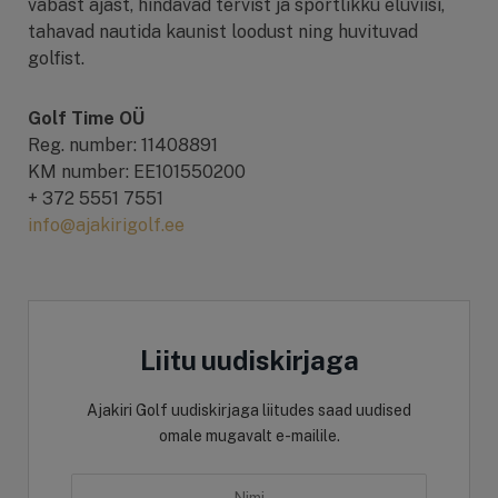
vabast ajast, hindavad tervist ja sportlikku eluviisi,
tahavad nautida kaunist loodust ning huvituvad
golfist.
Golf Time OÜ
Reg. number: 11408891
KM number: EE101550200
+ 372 5551 7551
info@ajakirigolf.ee
Liitu uudiskirjaga
Ajakiri Golf uudiskirjaga liitudes saad uudised
omale mugavalt e-mailile.