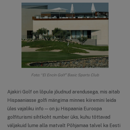
Foto: “El Encín Golf” Basic Sports Club
Ajakiri Golf on lõpule jõudnud arendusega, mis aitab
Hispaaniasse golfi mängima minnes kiiremini leida
üles vajaliku info — on ju Hispaania Euroopa
golfiturismi sihtkoht number üks, kuhu tõttavad
väljakuid lume alla matvalt Põhjamaa talvel ka Eesti