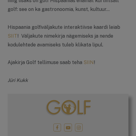
ning lisaks on golf Hispaanias enamat kui lihtsalt
golf: see on ka gastronoomia, kunst, kultuur…
Hispaania golfiväljakute interaktiivse kaardi leiab
SIIT
! Väljakute nimekirja nägemiseks ja nende
kodulehtede avamiseks tuleb klikata lipul.
Ajakirja Golf tellimuse saab teha
SIIN
!
Jüri Kukk