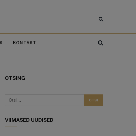
rniiri üldvõitja
K
KONTAKT
OTSING
VIIMASED UUDISED