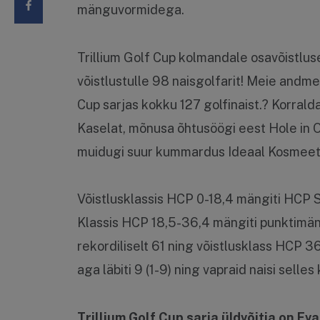
mänguvormidega.
Trillium Golf Cup kolmandale osavõistluse
võistlustulle 98 naisgolfarit! Meie andme
Cup sarjas kokku 127 golfinaist.? Korral
Kaselat, mõnusa õhtusöögi eest Hole in On
muidugi suur kummardus Ideaal Kosmeeti
Võistlusklassis HCP 0-18,4 mängiti HCP S
Klassis HCP 18,5-36,4 mängiti punktimän
rekordiliselt 61 ning võistlusklass HCP 
aga läbiti 9 (1-9) ning vapraid naisi selles
Trillium Golf Cup sarja üldvõitja on E