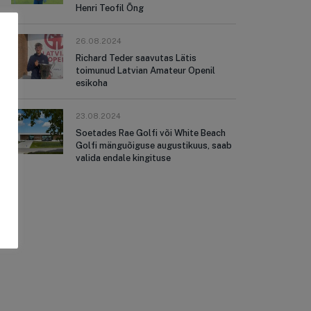
Henri Teofil Õng
26.08.2024
Richard Teder saavutas Lätis
toimunud Latvian Amateur Openil
esikoha
23.08.2024
Soetades Rae Golfi või White Beach
Golfi mänguõiguse augustikuus, saab
valida endale kingituse