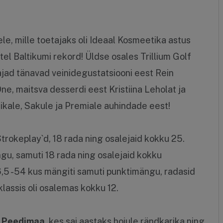
le, mille toetajaks oli Ideaal Kosmeetika astus
tel Baltikumi rekord! Üldse osales Trillium Golf
dajad tänavad veinidegustatsiooni eest Rein
e, maitsva desserdi eest Kristiina Leholat ja
kale, Sakule ja Premiale auhindade eest!
trokeplay`d, 18 rada ning osalejaid kokku 25.
gu, samuti 18 rada ning osalejaid kokku
36,5 -54 kus mängiti samuti punktimängu, radasid
 klassis oli osalemas kokku 12.
va Peedimaa
, kes sai aastaks hoiule rändkarika ning