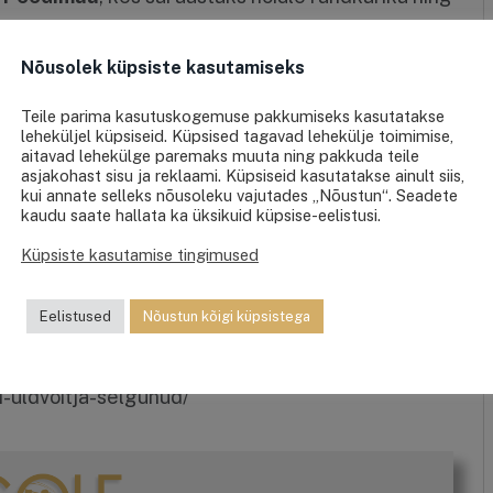
 2014.aasta mänguõiguse.
Nõusolek küpsiste kasutamiseks
tuuri ellukutsujaid Katrin Tiitus (Golf Life Shop),
Teile parima kasutuskogemuse pakkumiseks kasutatakse
leheküljel küpsiseid. Küpsised tagavad lehekülje toimimise,
son (Ideaal Kosmeetika). Nende panus ja
aitavad lehekülge paremaks muuta ning pakkuda teile
asjakohast sisu ja reklaami. Küpsiseid kasutatakse ainult siis,
uurt rõõmu pakkuv!
kui annate selleks nõusoleku vajutades „Nõustun“. Seadete
kaudu saate hallata ka üksikuid küpsise-eelistusi.
 Shop, Villeroy & Boch, Ideaal Kosmeetika, Saku,
Küpsiste kasutamise tingimused
na Lehola. Aitäh headele toetajatele!
Eelistused
Nõustun kõigi küpsistega
 http://www.niitvaljagolf.ee/%E2%80%A8trilliumi-
i-uldvoitja-selgunud/