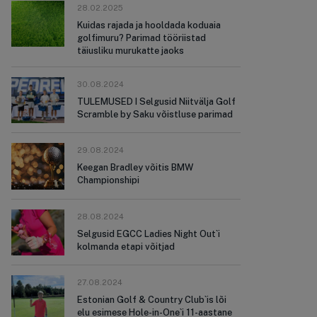
28.02.2025
Kuidas rajada ja hooldada koduaia
golfimuru? Parimad tööriistad
täiusliku murukatte jaoks
30.08.2024
TULEMUSED I Selgusid Niitvälja Golf
Scramble by Saku võistluse parimad
29.08.2024
Keegan Bradley võitis BMW
Championshipi
28.08.2024
Selgusid EGCC Ladies Night Out`i
kolmanda etapi võitjad
27.08.2024
Estonian Golf & Country Club`is lõi
elu esimese Hole-in-One`i 11-aastane