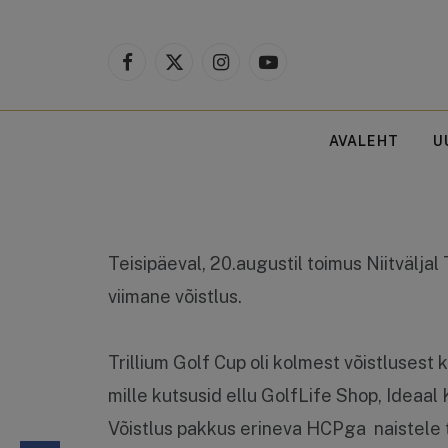
Trilliumi Golf 
Facebook
X
Instagram
YouTube
(Twitter)
AVALEHT
U
Teisipäeval, 20.augustil toimus Niitväljal 
viimane võistlus.
Trillium Golf Cup oli kolmest võistlusest 
mille kutsusid ellu GolfLife Shop, Ideaal 
Võistlus pakkus erineva HCPga naistele