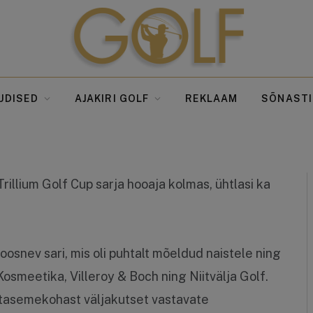
Cup by Ideaal Kosmeetika ja tu
selgunud
UDISED
AJAKIRI GOLF
REKLAAM
SÕNASTI
UUDISED
23.08.2013
2 MIN LUGEMINE
Trillium Golf Cup sarja hooaja kolmas, ühtlasi ka
koosnev sari, mis oli puhtalt mõeldud naistele ning
Kosmeetika, Villeroy & Boch ning Niitvälja Golf.
 tasemekohast väljakutset vastavate