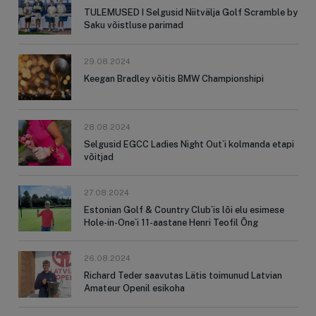
TULEMUSED I Selgusid Niitvälja Golf Scramble by
Saku võistluse parimad
29.08.2024
Keegan Bradley võitis BMW Championshipi
28.08.2024
Selgusid EGCC Ladies Night Out`i kolmanda etapi
võitjad
27.08.2024
Estonian Golf & Country Club`is lõi elu esimese
Hole-in-One`i 11-aastane Henri Teofil Õng
26.08.2024
Richard Teder saavutas Lätis toimunud Latvian
Amateur Openil esikoha