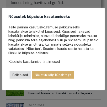
loodust ning huvituvad golfist.
Nõusolek küpsiste kasutamiseks
Teile parima kasutuskogemuse pakkumiseks
kasutatakse leheküljel küpsiseid. Küpsised tagavad
OTSING
lehekülje toimimise, aitavad lehekülge paremaks muuta
ning pakkuda teile asjakohast sisu ja reklaami. Küpsiseid
kasutatakse ainult siis, kui annate selleks nõusoleku
vajutades „Nõustun“. Seadete kaudu saate hallata ka
üksikuid küpsise-eelistusi.
Küpsiste kasutamise tingimused
VIIMASED UUDISED
Eelistused
Nõustun kõigi küpsistega
28.02.2025
Kuidas rajada ja hooldada koduaia golfimuru?
Parimad tööriistad täiusliku murukatte jaoks
30.08.2024