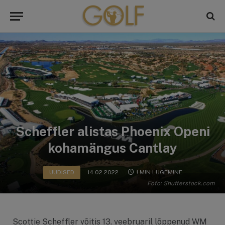
Scheffler alistas Phoenix Openi
kohamängus Cantlay
UUDISED
14.02.2022
1 MIN LUGEMINE
Foto: Shutterstock.com
Scottie Scheffler võitis 13. veebruaril lõppenud WM