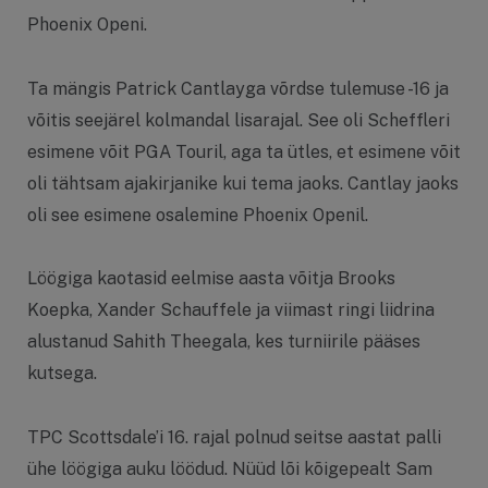
Phoenix Openi.
Ta mängis Patrick Cantlayga võrdse tulemuse -16 ja
võitis seejärel kolmandal lisarajal. See oli Scheffleri
esimene võit PGA Touril, aga ta ütles, et esimene võit
oli tähtsam ajakirjanike kui tema jaoks. Cantlay jaoks
oli see esimene osalemine Phoenix Openil.
Löögiga kaotasid eelmise aasta võitja Brooks
Koepka, Xander Schauffele ja viimast ringi liidrina
alustanud Sahith Theegala, kes turniirile pääses
kutsega.
TPC Scottsdale’i 16. rajal polnud seitse aastat palli
ühe löögiga auku löödud. Nüüd lõi kõigepealt Sam