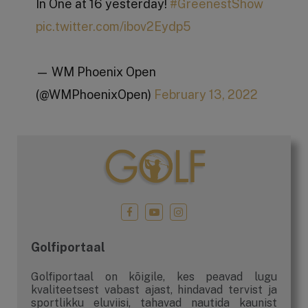
In One at 16 yesterday!
#GreenestShow
pic.twitter.com/ibov2Eydp5
— WM Phoenix Open
(@WMPhoenixOpen)
February 13, 2022
Golfiportaal
Golfiportaal on kõigile, kes peavad lugu
kvaliteetsest vabast ajast, hindavad tervist ja
sportlikku eluviisi, tahavad nautida kaunist