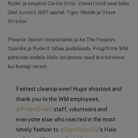
Ryder ja seejärel Carlos Ortiz. Viimati löödi seal kaks
ühel turniiril 1997. aastal: Tiger Woods ja Steve
Stricker.
Phoenix Openit nimetatakse ju ka The People’s
Openiks ja Ryderit tabas pudelisadu. Prügifirma WM
patsutas endale õlale: korjasime need ära kiiremini
kui kunagi varem.
Fastest cleanup ever! Huge shoutout and
thank you to the WM employees,
@ProemEvent
staff, volunteers and
everyone else who reacted in the most
timely fashion to
@SamRyderSU
’s Hole