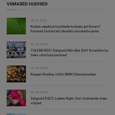
VIIMASED UUDISED
28.02.2025
Kuidas rajada ja hooldada koduaia golfimuru?
Parimad tööriistad täiusliku murukatte jaoks
30.08.2024
TULEMUSED I Selgusid Niitvälja Golf Scramble by
Saku võistluse parimad
29.08.2024
Keegan Bradley võitis BMW Championshipi
28.08.2024
Selgusid EGCC Ladies Night Out`i kolmanda etapi
võitjad