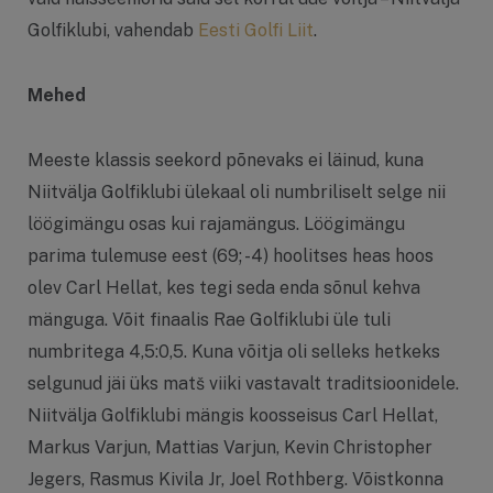
Golfiklubi, vahendab
Eesti Golfi Liit
.
Mehed
Meeste klassis seekord põnevaks ei läinud, kuna
Niitvälja Golfiklubi ülekaal oli numbriliselt selge nii
löögimängu osas kui rajamängus. Löögimängu
parima tulemuse eest (69; -4) hoolitses heas hoos
olev Carl Hellat, kes tegi seda enda sõnul kehva
mänguga. Võit finaalis Rae Golfiklubi üle tuli
numbritega 4,5:0,5. Kuna võitja oli selleks hetkeks
selgunud jäi üks matš viiki vastavalt traditsioonidele.
Niitvälja Golfiklubi mängis koosseisus Carl Hellat,
Markus Varjun, Mattias Varjun, Kevin Christopher
Jegers, Rasmus Kivila Jr, Joel Rothberg. Võistkonna