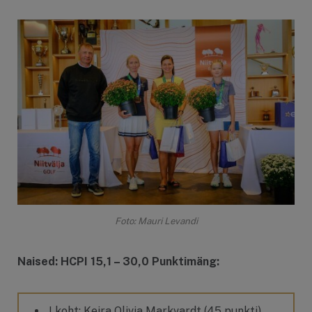
Foto: Mauri Levandi
Naised: HCPI 15,1 – 30,0 Punktimäng:
I koht: Keira Olivia Markvardt (45 punkti)