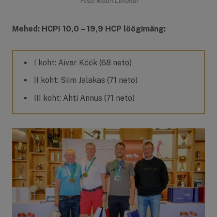
Foto: Mauri Levandi
Mehed: HCPI 10,0 – 19,9 HCP löögimäng:
I koht: Aivar Köök (68 neto)
II koht: Siim Jalakas (71 neto)
III koht: Ahti Annus (71 neto)