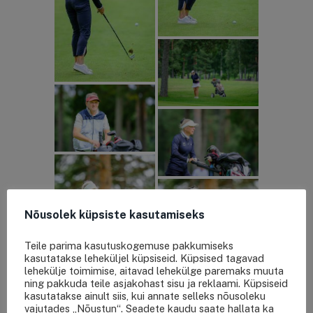
Nõusolek küpsiste kasutamiseks
Teile parima kasutuskogemuse pakkumiseks
kasutatakse leheküljel küpsiseid. Küpsised tagavad
lehekülje toimimise, aitavad lehekülge paremaks muuta
ning pakkuda teile asjakohast sisu ja reklaami. Küpsiseid
kasutatakse ainult siis, kui annate selleks nõusoleku
vajutades „Nõustun“. Seadete kaudu saate hallata ka