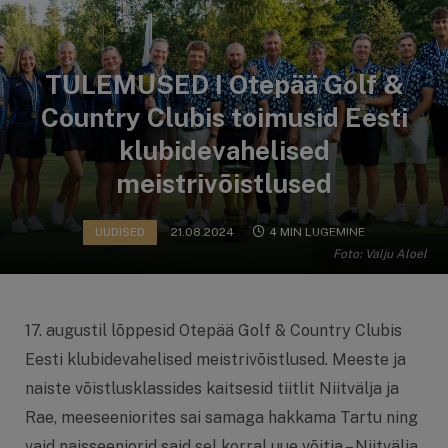
TULEMUSED I Otepää Golf &
Country Clubis toimusid Eesti
klubidevahelised
meistrivõistlused
UUDISED
21.08.2024
4 MIN LUGEMINE
Foto: Valju Aloel
17. augustil lõppesid Otepää Golf & Country Clubis
Eesti klubidevahelised meistrivõistlused. Meeste ja
naiste võistlusklassides kaitsesid tiitlit Niitvälja ja
Rae, meeseeniorites sai samaga hakkama Tartu ning
vaid naisseeniorid said sel korral uue võitja – Niitvälja