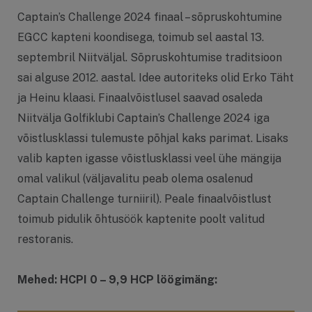
Captain’s Challenge 2024 finaal – sõpruskohtumine
EGCC kapteni koondisega, toimub sel aastal 13.
septembril Niitväljal. Sõpruskohtumise traditsioon
sai alguse 2012. aastal. Idee autoriteks olid Erko Täht
ja Heinu klaasi. Finaalvõistlusel saavad osaleda
Niitvälja Golfiklubi Captain’s Challenge 2024 iga
võistlusklassi tulemuste põhjal kaks parimat. Lisaks
valib kapten igasse võistlusklassi veel ühe mängija
omal valikul (väljavalitu peab olema osalenud
Captain Challenge turniiril). Peale finaalvõistlust
toimub pidulik õhtusöök kaptenite poolt valitud
restoranis.
Mehed: HCPI 0 – 9,9 HCP löögimäng: