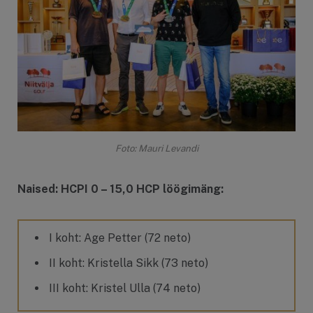
Foto: Mauri Levandi
Naised: HCPI 0 – 15,0 HCP löögimäng:
I koht: Age Petter (72 neto)
II koht: Kristella Sikk (73 neto)
III koht: Kristel Ulla (74 neto)