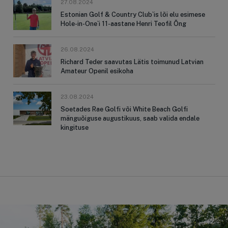
27.08.2024
Estonian Golf & Country Club`is lõi elu esimese
Hole-in-One`i 11-aastane Henri Teofil Õng
26.08.2024
Richard Teder saavutas Lätis toimunud Latvian
Amateur Openil esikoha
23.08.2024
Soetades Rae Golfi või White Beach Golfi
mänguõiguse augustikuus, saab valida endale
kingituse