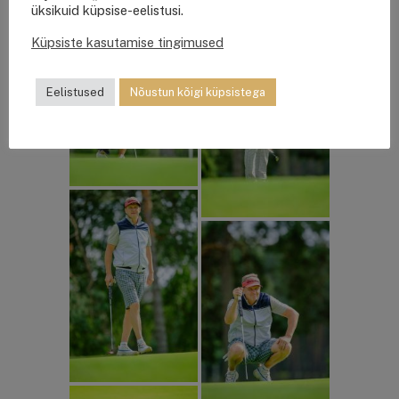
üksikuid küpsise-eelistusi.
Küpsiste kasutamise tingimused
Eelistused
Nõustun kõigi küpsistega