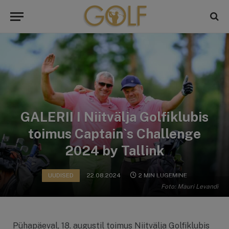
GALERII I Niitvälja Golfiklubis
toimus Captain`s Challenge
2024 by Tallink
UUDISED
22.08.2024
2 MIN LUGEMINE
Foto: Mauri Levandi
Pühapäeval, 18. augustil toimus Niitvälja Golfiklubis