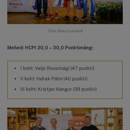
Foto: Mauri Levandi
Mehed: HCPI 20,0 – 30,0 Punktimäng:
I koht: Veljo Roosimägi (47 punkti)
II koht: Indrek Pähn (40 punkti)
III koht: Kristjan Kangur (38 punkti)