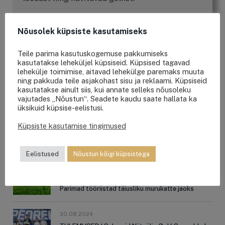
Nõusolek küpsiste kasutamiseks
Teile parima kasutuskogemuse pakkumiseks
kasutatakse leheküljel küpsiseid. Küpsised tagavad
OTSING
lehekülje toimimise, aitavad lehekülge paremaks muuta
ning pakkuda teile asjakohast sisu ja reklaami. Küpsiseid
kasutatakse ainult siis, kui annate selleks nõusoleku
vajutades „Nõustun“. Seadete kaudu saate hallata ka
üksikuid küpsise-eelistusi.
Küpsiste kasutamise tingimused
VIIMASED UUDISED
Eelistused
Nõustun kõigi küpsistega
28.02.2025
Kuidas rajada ja hooldada koduaia golfimuru?
Parimad tööriistad täiusliku murukatte jaoks
30.08.2024