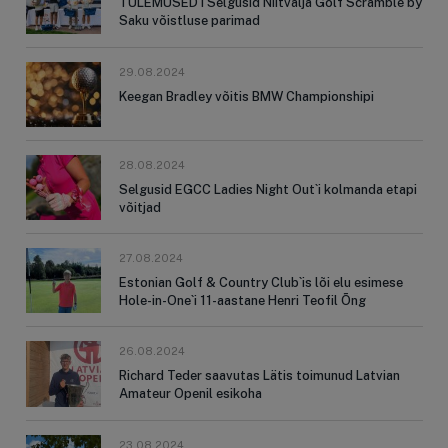
TULEMUSED I Selgusid Niitvälja Golf Scramble by
Saku võistluse parimad
29.08.2024
Keegan Bradley võitis BMW Championshipi
28.08.2024
Selgusid EGCC Ladies Night Out`i kolmanda etapi
võitjad
27.08.2024
Estonian Golf & Country Club`is lõi elu esimese
Hole-in-One`i 11-aastane Henri Teofil Õng
26.08.2024
Richard Teder saavutas Lätis toimunud Latvian
Amateur Openil esikoha
23.08.2024