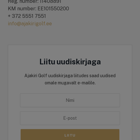
Reg. number: 11408891
KM number: EE101550200
+ 372 5551 7551
info@ajakirigolf.ee
Liitu uudiskirjaga
Ajakiri Golf uudiskirjaga liitudes saad uudised
omale mugavalt e-mailile.
LIITU