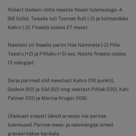
Robert Godwin võitis meeste finaali tulemusega -4
(68 lööki). Teiseks tuli Toomas Kull (-2) ja kolmandaks
Kahro (-2). Finaalis osales 27 meest.
Naistest oli finaalis parim Hiie Nõmmela (-2) Pille
Teearu (+2) ja Pihlaku (+3) ees. Naiste finaalis osales
13 mängijat.
Sarja parimad olid meestest Kahro (116 punkti),
Godwin (93) ja Sild (92) ning naistest Pihlak (120), Kati
Palmar (110) ja Marina Kruger (108).
Üheksast etapist läksid arvesse viie parima
tulemused. Parima mees- ja naismängija nimed
graveeritakse karikale.