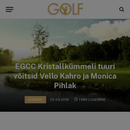
EGCC Kristallkümmeli tuuri
võitsid Vello Kahro ja Monica
Pihlak
UUDISED
25.09.2018
1 MIN LUGEMINE